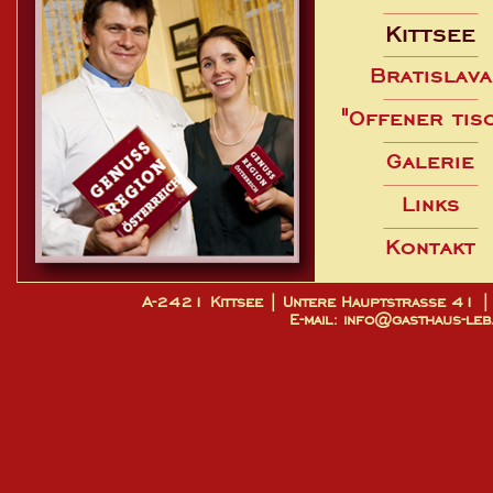
Kittsee
Bratislava
"Offener tis
Galerie
Links
Kontakt
A-2421 Kittsee | Untere Hauptstrasse 4
E-mail: info@gasthaus-leb